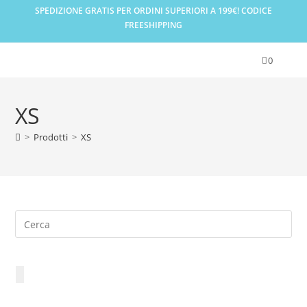
Salta
SPEDIZIONE GRATIS PER ORDINI SUPERIORI A 199€! CODICE
al
FREESHIPPING
contenuto
0
XS
>
Prodotti
>
XS
Pre
Es
to
clo
the
sea