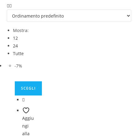
pan
Mostra:
12
24
Tutte
-7%
SCEGLI
Questo
prodotto
ha
Aggiu
più
ngi
varianti.
alla
Le